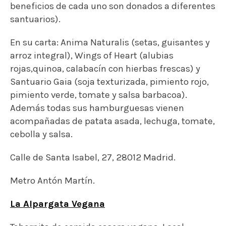
Calle de Santa Isabel, 27, 28012 Madrid.
Metro Antón Martín.
La Alpargata Vegana
Tabernita de comida casera vegana. Local
familiar de encuentro de gente del barrio donde
poder tomar el aperitivo, comer, cenar o adquirir
comida para llevar.
Cocinan todo lo que pueden
con ingredientes de comercio local y a granel.
Debido al éxito que tuvieron en Tapapies con su
hamburguesita de lentejas y remolacha,
decidieron incorporarla a su carta. Esta tapa se
acompaña de salsa de aguacate y lima y
combina perfectamente con una cerveza bien