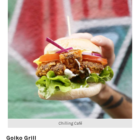
Chilling Café
Goiko Grill
En este local es posible customizar la Beyond
Burger con los ingredientes que quieras. Es
importante a la hora de pedir, comentar a la
persona que nos atienda, que nos cambie el pan
normal por pan sin gluten vegano.
Varios locales.
La Tía Carlota
(Cerrado)