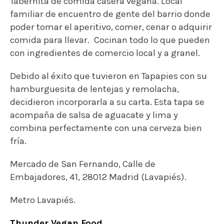
fría.
Mercado de San Fernando, Calle de
Embajadores, 41, 28012 Madrid (Lavapiés).
Metro Lavapiés.
Thunder Vegan Food
En Malasaña, justo al lado de la Plaza de San
Ildefonso y muy cerquita de la boca de Metro de
Tribunal. Un proyecto cuyo objetivo es
universalizar el veganismo a través de comida
para llevar 100% vegetal: hamburguesas, patatas
fritas con varias salsas, nuggets, no gambas,
dirty fries, cookies, brownies…
¡Os recomendamos sin dudar la hamburguesa
Vegan Fried Chick´n!