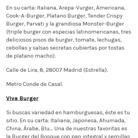
Metro Conde de Casal.
Viva Burger
Si buscas variedad en hamburguesas, éste es tu
sitio. En su carta: Italiana, Japonesa, Ahumada,
China, Árabe, Blu… Una de nuestras favoritas es
la Burger del Bosque con pan integral y semillas,
boletus y setas encebolladas.
Están en pleno corazón de La Latina y además
tienen terraza y menú diario.
Costanilla de San Andrés, 16, 28005 Madrid (La
Latina).
Metro La Latina.
Fantastic V