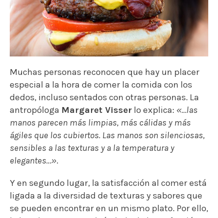
ágiles que los cubiertos. Las manos son silenciosas,
sensibles a las texturas y a la temperatura y
elegantes…»
.
Y en segundo lugar, la satisfacción al comer está
ligada a la diversidad de texturas y sabores que
se pueden encontrar en un mismo plato. Por ello,
la hamburguesa es el símbolo de la perfección
en este sentido.
Sabores dulces ,salados o
picantes se entremezclan entre texturas
cremosas y otras más compactas.
¿Dónde probar las mejores
hamburguesas veganas de
Madrid?