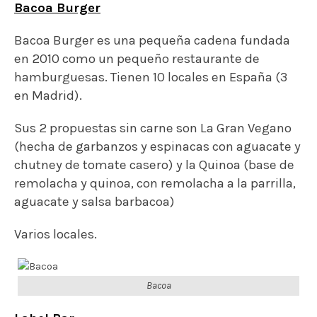
aguacate y salsa barbacoa)
Varios locales.
Bacoa
Label Bar
Este es un bar y punto de encuentro anarquista .
Su lema: comida vegana, propaganda, buena
compañía y mejores conversaciones.
Solo abren por la tarde/noche, pero si estáis por
Lavapiés y te gusta el ambiente alternativo, su
hamburguesa vegana tiene una de la mejor
relación calidad/precio de Madrid.
Calle de los Cabestreros, 15, 28012 Madrid