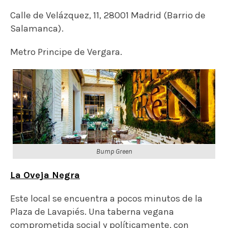
Bump Green
La Oveja Negra
Este local se encuentra a pocos minutos de la
Plaza de Lavapiés. Una taberna vegana
comprometida social y políticamente, con
raciones, platos veganos y cerveza para
compartir tardes y noches. Aquí tienen varias
hamburguesas disponibles en carta.
Calle Buenavista, 42, 28012 Madrid (Lavapiés).
Metro Lavapiés.
Vega (Alamo)
Hamburguesa de quinoa y kale con cheddar y