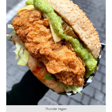
Thunder Vegan
La Rollerie
Esta franquicia está especializada en desayunos
y meriendas. En madrid tienen 5 locales en los
que poder pedir varias propuestas vegetarianas
y alguna vegana.
Su hamburguesa vegana lleva quinoa y frijoles
con rúcula, tomate y cebolla caramelizada.
¿Ganas de probarla?.