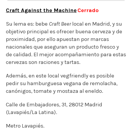
pedir su hamburguesa vegana de remolacha,
canónigos, tomate y mostaza al eneldo.
Calle de Embajadores, 31, 28012 Madrid
(Lavapiés/La Latina).
Metro Lavapiés.
Mayés Bistro
Aquí puedes «veganizar» sus 2 hamburguesas
vegetarianas: Brigitte Bardot (hamburguesa
vegana hecha en casa con garbanzos,
acompañada de tomates, cebolla, pepinillos, con
salsa alemana y pestomaho y Emily Dickinson
(con tofú a la plancha marinado en albahaca y
limón, sobre mezclum de brotes, tomate,
cebolla, pepinillos y salsa de pimientos).