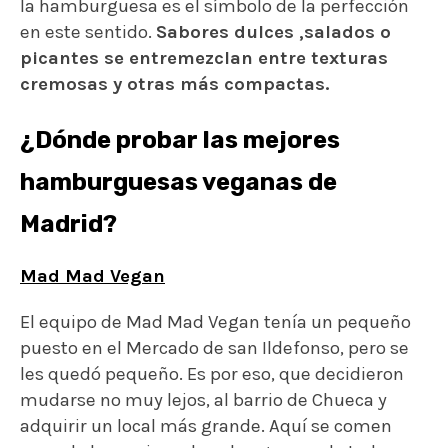
Mad Mad Vegan
El equipo de Mad Mad Vegan tenía un pequeño
puesto en el Mercado de san Ildefonso, pero se
les quedó pequeño. Es por eso, que decidieron
mudarse no muy lejos, al barrio de Chueca y
adquirir un local más grande. Aquí se comen
unas de las mejores hamburguesas de todo
Madrid.
Una de sus últimas incorporaciones a la carta es
la Double Cheese Vacon con Heura y salsa Sweet
Carolina. ¿Eres fan de las batatas fritas? Dales
una oportunidad aquí y disfruta.
Calle de Pelayo, 19, 28004 Madrid (Chueca).
Metro Chueca.