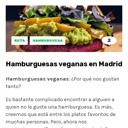
Hamburguesas veganas
: ¿Por qué nos gustan
tanto?
Es bastante complicado encontrar a alguien a
quien no le guste una hamburguesa. Es más,
creemos que está entre los platos favoritos de
muchas personas. Pero, ahora nos
preguntamos… ¿Por qué nos gustan tanto?.
En primer lugar, podríamos afirmar que el hecho
de
comer con las manos
suma puntos. En
España y otros países de nuestro entorno hemos
hecho de los cubiertos todo un mundo de
protocolos a favor de la higiene. Sin embargo,
casi todos países tienen en su gastronomía
algún plato específico que se come con las
manos, a parte de los clásicos sándwiches y
bocadillos.