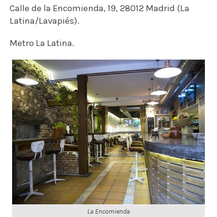
La Encomienda
Craft Against the Machine
Cerrado
Su lema es: bebe
Craft Beer
local en Madrid, y su
objetivo principal es ofrecer buena cerveza y de
proximidad, por ello apuestan por marcas
nacionales que aseguran un producto fresco y
de calidad. El mejor acompañamiento para estas
cervezas son raciones y tartas.
Además, en este local vegfriendly es posible