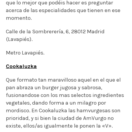
pan abraza un burger jugosa y sabrosa,
fusionandose con los mas selectos ingredientes
vegetales, dando forma a un milagro por
mordisco. En Cookaluzka las hamvurgesas son
prioridad, y si bien la ciudad de AmVurgo no
existe, ellos/as igualmente le ponen la «V».
En su carta:
Italiana, Arepa-Vurger, Americana,
Cook-A-Burger, Platano Burger, Tender Crispy
Burger, Parvati y la grandiosa Monster-Burger
(triple burger con especias latinomericanas, tres
deliciosos pisos de burger, tomate, lechugas,
cebollas y salsas secretas cubiertas por tostas
de platano macho).
Calle de Lira, 8, 28007 Madrid (Estrella).