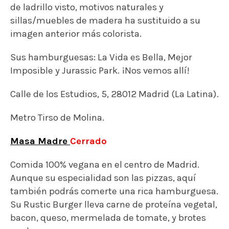
Masa Madre
Cerrado
Comida 100% vegana en el centro de Madrid.
Aunque su especialidad son las pizzas, aquí
también podrás comerte una rica hamburguesa.
Su Rustic Burger lleva carne de proteína vegetal,
bacon, queso, mermelada de tomate, y brotes
verdes.
¡Ah! Local totalmente dogfriendly.
Calle de San Marcos, 17, 28004 Madrid (Chueca).
Metro Chueca.
Levél Veggie Bistro
Más de una vez habrás leído o escuchado
buenas críticas de este local. En efecto, Levél