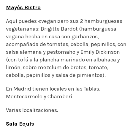
En Madrid tienen locales en las Tablas,
Montecarmelo y Chamberí.
Varias localizaciones.
Sala Equis
Lo que fue un antiguo cine X se ha convertido en
un bar de techos altísimos con gradas y cojines,
hamacas, sofás, cervezas y platitos para picar.
Subiendo las escaleras hay un bar de terciopelo
en el que estar más tranquilo. Y subiendo un
poco más, te encuentras una sala de cine con 55
butacas equipadas con su mesita para ver
películas en versión original..
Aquí también hay opción de hamburguesa
vegana para hincarle el diente: Vegan Burger con