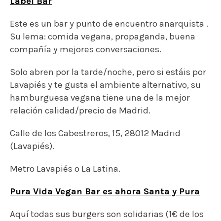
(Lavapiés).
Metro Lavapiés o La Latina.
Pura Vida Vegan Bar es ahora
Santa y Pura
Aquí todas sus burgers son solidarias (1€ de los
beneficios de cada uno son donados a diferentes
santuarios).
En su carta: Anima Naturalis (setas, guisantes y
arroz integral), Wings of Heart (alubias
rojas,quinoa, calabacín con hierbas frescas) y
Santuario Gaia (soja texturizada, pimiento rojo,
pimiento verde, tomate y salsa barbacoa).
Además todas sus hamburguesas vienen
acompañadas de patata asada, lechuga, tomate,
cebolla y salsa.