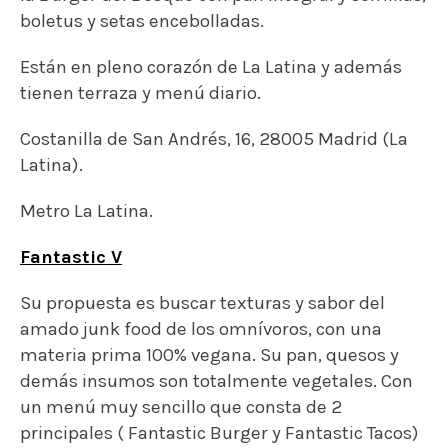
Su propuesta es buscar texturas y sabor del
amado junk food de los omnívoros, con una
materia prima 100% vegana. Su pan, quesos y
demás insumos son totalmente vegetales. Con
un menú muy sencillo que consta de 2
principales ( Fantastic Burger y Fantastic Tacos)
y 3 acompañamientos ( Patatas Fritas, Cole Slaw
y Mazorca de Maíz) crean el guilty pleasure de
los veganos y de los amantes de la carne.
Corredera Alta de San Pablo, 2, 28004 Madrid
(Lavapiés).
Metro Tribunal.
Skyline Diner
Cerrado