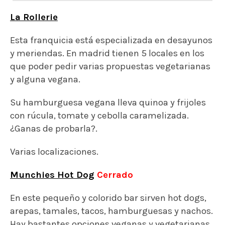
Varias localizaciones.
Munchies Hot Dog
Cerrado
En este pequeño y colorido bar sirven hot dogs,
arepas, tamales, tacos, hamburguesas y nachos.
Hay bastantes opciones veganas y vegetarianas,
abren hasta la madrugada y puedes sentarte a
comer ahí o si lo prefieres, también te puedes
llevar la comida a casa. Su hamburguesa 100%
vegetal lleva queso vegano.
¡Una buena opción si estás por la zona de
Huertas! Local dogfriendly.
Calle de las Huertas, 25, 28014 Madrid (Barrio de
las Letras).