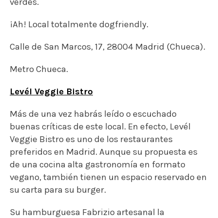
Veggie Bistro es uno de los restaurantes
preferidos en Madrid. Aunque su propuesta es
de una cocina alta gastronomía en formato
vegano, también tienen un espacio reservado en
su carta para su burger.
Su hamburguesa Fabrizio artesanal la
acompañan de tomate raf, lechuga batavia,
cebolla caramelizada al Oporto. Y es servida con
una suave salsa de mostaza y salsa de tomate al
romero, acompañada de patatas rústicas recién
horneadas.
Av. de Menéndez Pelayo, 61, 28009 Madrid
(Retiro).
Metro Ibiza.