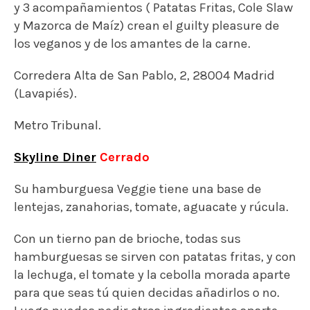
Su hamburguesa Veggie tiene una base de
lentejas, zanahorias, tomate, aguacate y rúcula.
Con un tierno pan de brioche, todas sus
hamburguesas se sirven con patatas fritas, y con
la lechuga, el tomate y la cebolla morada aparte
para que seas tú quien decidas añadirlos o no.
Luego puedes pedir otros ingredientes aparte,
como cebolla frita, rúcula o pimientos picantes
fritos.
Calle de Jesús, 14, 28014 Madrid (Barrio de las
Letras).
Metro Antón Martín.
La Encomienda
La fama merecida de La Encomienda se ha