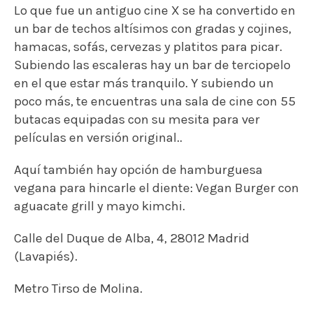
aguacate grill y mayo kimchi.
Calle del Duque de Alba, 4, 28012 Madrid
(Lavapiés).
Metro Tirso de Molina.
Bacoa Burger
Bacoa Burger es una pequeña cadena fundada
en 2010 como un pequeño restaurante de
hamburguesas. Tienen 10 locales en España (3
en Madrid).
Sus 2 propuestas sin carne son La Gran Vegano
(hecha de garbanzos y espinacas con aguacate y
chutney de tomate casero) y la Quinoa (base de
remolacha y quinoa, con remolacha a la parrilla,