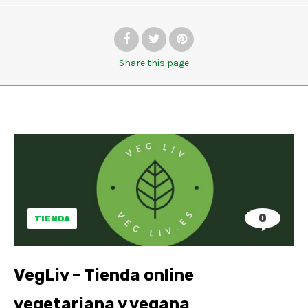
Share
this page
0
TIENDA
VegLiv – Tienda online
vegetariana y vegana