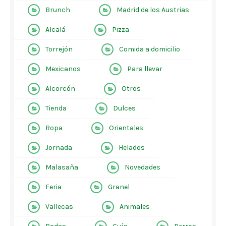
Brunch
Madrid de los Austrias
Alcalá
Pizza
Torrejón
Comida a domicilio
Mexicanos
Para llevar
Alcorcón
Otros
Tienda
Dulces
Ropa
Orientales
Jornada
Helados
Malasaña
Novedades
Feria
Granel
Vallecas
Animales