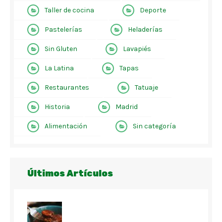
Taller de cocina
Deporte
Pastelerías
Heladerías
Sin Gluten
Lavapiés
La Latina
Tapas
Restaurantes
Tatuaje
Historia
Madrid
Alimentación
Sin categoría
Últimos Artículos