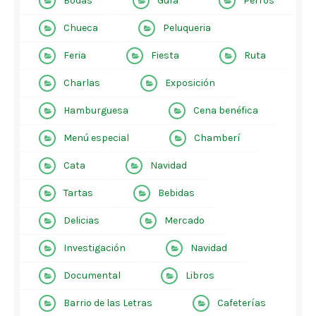
Bodas
Guía
Perros
Chueca
Peluqueria
Feria
Fiesta
Ruta
Charlas
Exposición
Hamburguesa
Cena benéfica
Menú especial
Chamberí
Cata
Navidad
Tartas
Bebidas
Delicias
Mercado
Investigación
Navidad
Documental
Libros
Barrio de las Letras
Cafeterías